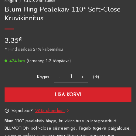
hinged
/
CLICK Soft-Close
Blum Hing Pealekäiv 110* Soft-Close
Kruvikinnitus
3.35
€
* Hind sisaldab 24% käibemaksu
424 laos
(tarneaeg 1-2 tööpäeva)
Kogus
(tk)
LISA KORVI
Vajad abi?
Võta ühendust
Blum 110° pealekäiv hinge, kruvikinnituse ja integreeritud
BLUMOTION soft-close süsteemiga. Tagab tugeva paigalduse,
sujuva ja vaikse sulgumise ning täpse reguleerimise iga...