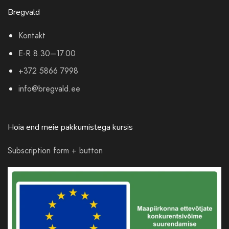
Bregvald
Kontakt
E-R 8.30–17.00
+372 5866 7998
info@bregvald.ee
Hoia end meie pakkumistega kursis
Subscription form + button