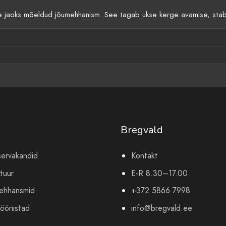
aoks mõeldud jõumehhanism. See tagab ukse kerge avamise, stabiil
Bregvald
servakandid
Kontakt
tuur
E-R 8.30–17.00
mehhansmid
+372 5866 7998
ööriistad
info@bregvald.ee