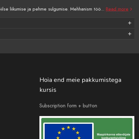
se liikumise ja pehme sulgumise. Mehhanism töö...
Read more
Hoia end meie pakkumistega
kursis
Subscription form + button