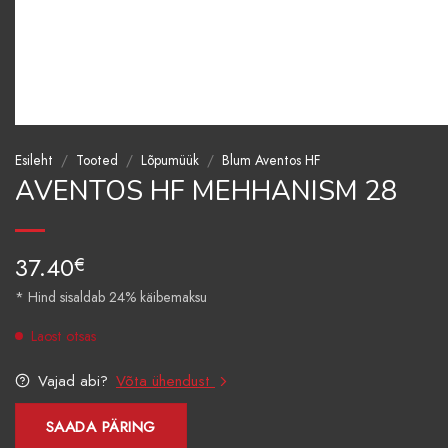
Esileht
/
Tooted
/
Lõpumüük
/
Blum Aventos HF
AVENTOS HF MEHHANISM 28
37.40
€
* Hind sisaldab 24% käibemaksu
Laost otsas
Vajad abi?
Võta ühendust
SAADA PÄRING