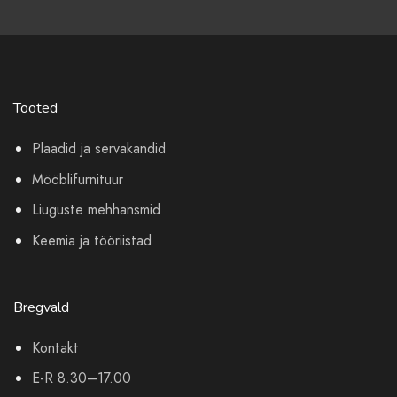
Tooted
Plaadid ja servakandid
Mööblifurnituur
Liuguste mehhansmid
Keemia ja tööriistad
Bregvald
Kontakt
E-R 8.30–17.00