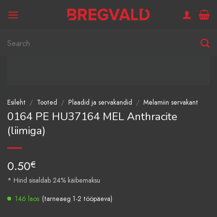
Skip
to
content
Otsi:
Esileht
/
Tooted
/
Plaadid ja servakandid
/
Melamiin servakant
0164 PE HU37164 MEL Anthracite
(liimiga)
0.50
€
* Hind sisaldab 24% käibemaksu
146 laos
(tarneaeg 1-2 tööpäeva)