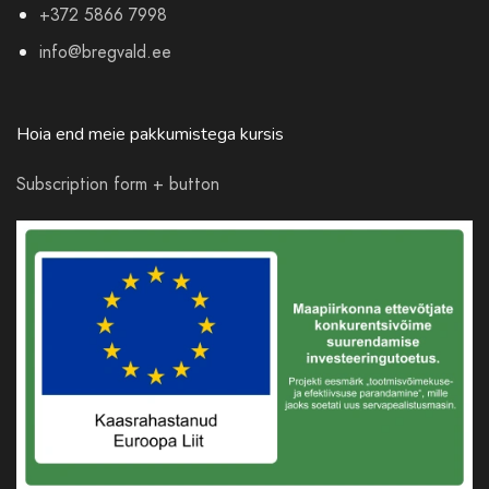
+372 5866 7998
info@bregvald.ee
Hoia end meie pakkumistega kursis
Subscription form + button