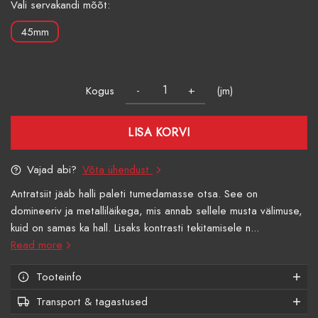
Vali servakandi mõõt:
45mm
Kogus
(jm)
LISA KORVI
Vajad abi?
Võta ühendust
Antratsiit jääb halli paleti tumedamasse otsa. See on
domineeriv ja metalliläikega, mis annab sellele musta välimuse,
kuid on samas ka hall. Lisaks kontrasti tekitamisele n...
Read more
Tooteinfo
Transport & tagastused